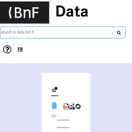
Data
search in data.bnf.fr
FR