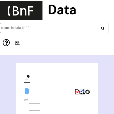
Data
search in data.bnf.fr
FR