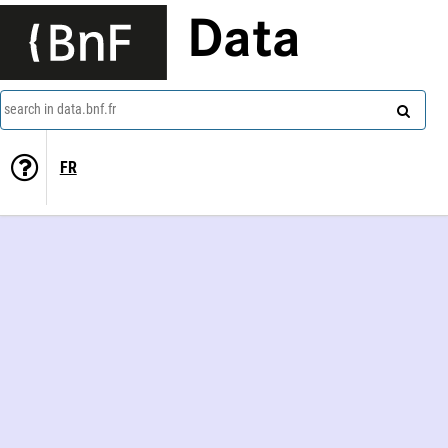
Data
search in data.bnf.fr
FR