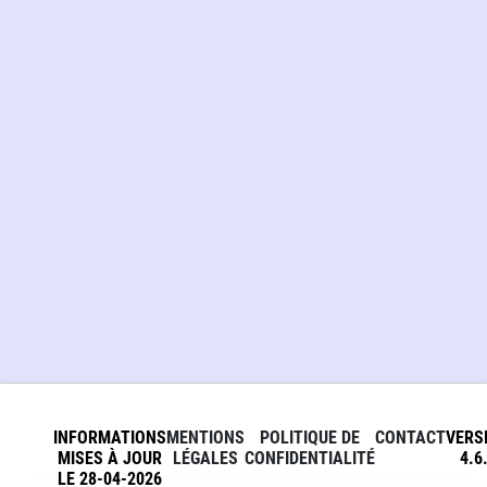
INFORMATIONS
MENTIONS
POLITIQUE DE
CONTACT
VERS
MISES À JOUR
LÉGALES
CONFIDENTIALITÉ
4.6
LE 28-04-2026