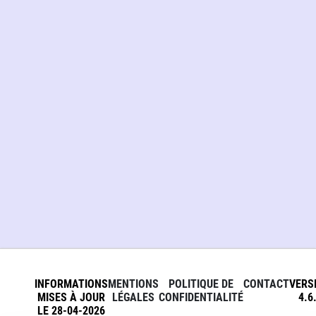
INFORMATIONS
MENTIONS
POLITIQUE DE
CONTACT
VERS
MISES À JOUR
LÉGALES
CONFIDENTIALITÉ
4.6
LE 28-04-2026