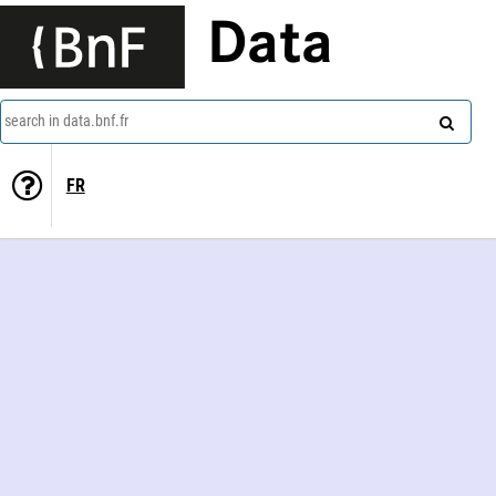
Data
search in data.bnf.fr
FR