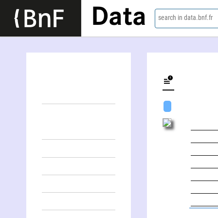
Data
search in data.bnf.fr