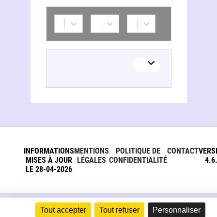
INFORMATIONS
MENTIONS
POLITIQUE DE
CONTACT
VERS
MISES À JOUR
LÉGALES
CONFIDENTIALITÉ
4.6
LE 28-04-2026
Tout accepter
Tout refuser
Personnaliser