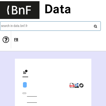
Data
search in data.bnf.fr
FR