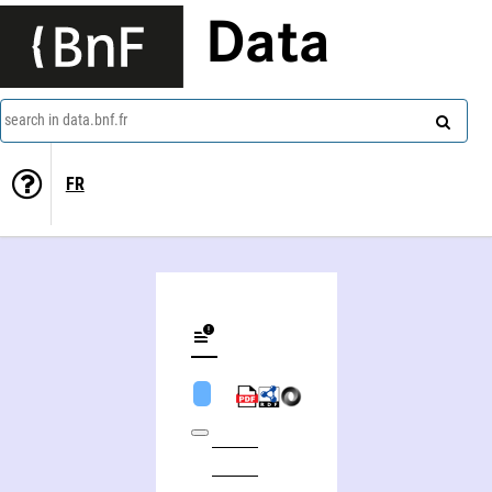
Data
search in data.bnf.fr
FR