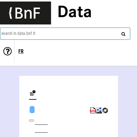
Data
search in data.bnf.fr
FR