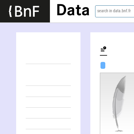
Data
search in data.bnf.fr