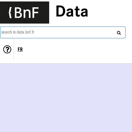
Data
search in data.bnf.fr
FR