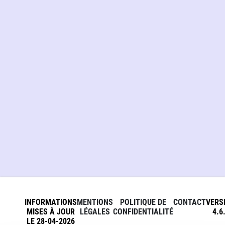
INFORMATIONS
MENTIONS
POLITIQUE DE
CONTACT
VERS
MISES À JOUR
LÉGALES
CONFIDENTIALITÉ
4.6
LE 28-04-2026