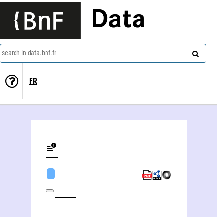
Data
search in data.bnf.fr
FR