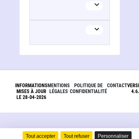
Frank Dunand (responsable de la collection Baur)
INFORMATIONS
MENTIONS
POLITIQUE DE
CONTACT
VERS
MISES À JOUR
LÉGALES
CONFIDENTIALITÉ
4.6
LE 28-04-2026
Tout accepter
Tout refuser
Personnaliser