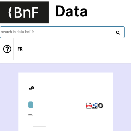
Data
search in data.bnf.fr
FR