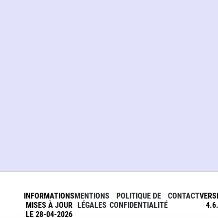
INFORMATIONS
MENTIONS
POLITIQUE DE
CONTACT
VERS
MISES À JOUR
LÉGALES
CONFIDENTIALITÉ
4.6
LE 28-04-2026