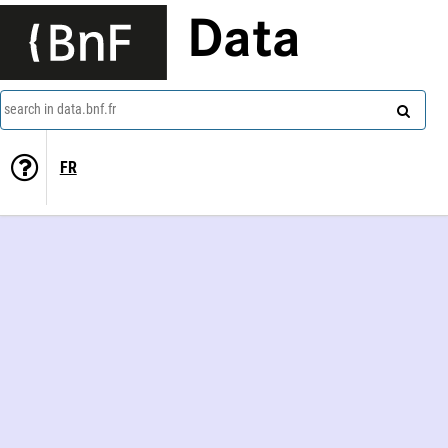
Data
search in data.bnf.fr
FR