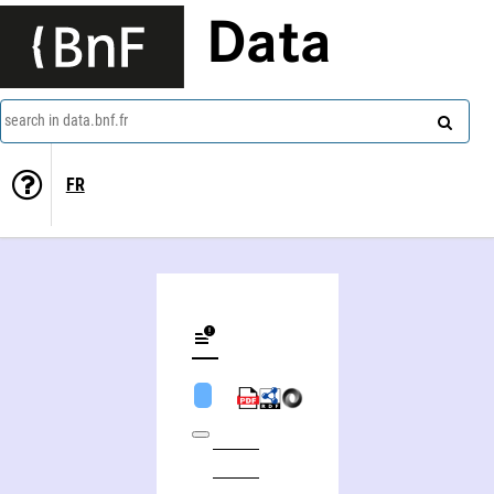
Data
search in data.bnf.fr
FR