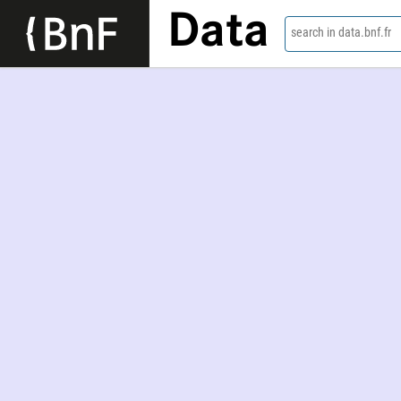
Data
search in data.bnf.fr