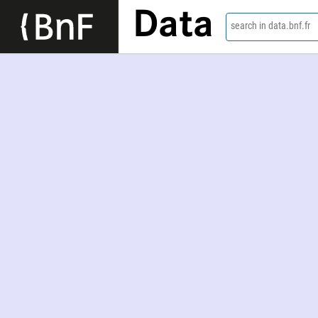
Data
search in data.bnf.fr