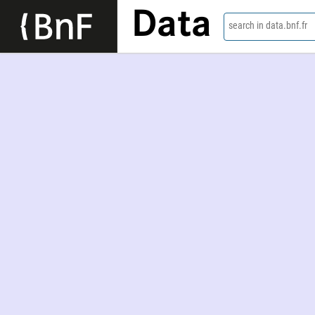
Data
search in data.bnf.fr