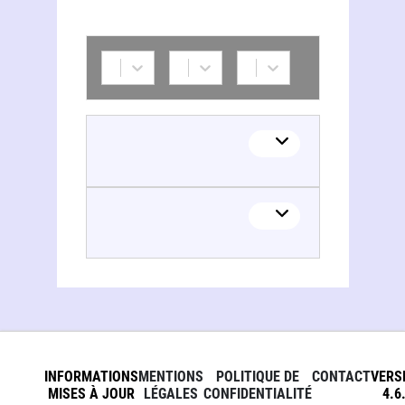
INFORMATIONS
MENTIONS
POLITIQUE DE
CONTACT
VERS
MISES À JOUR
LÉGALES
CONFIDENTIALITÉ
4.6