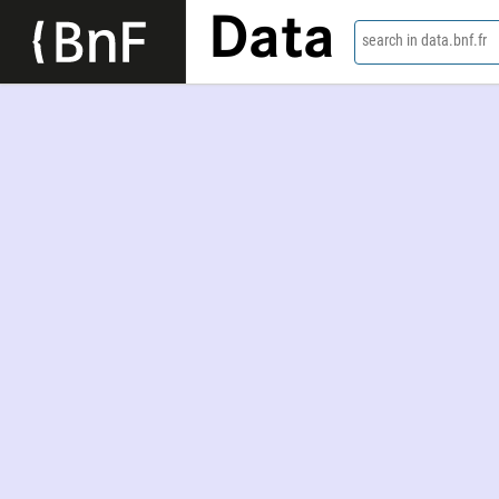
Data
search in data.bnf.fr