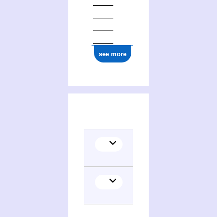
see more