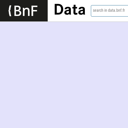
Data
search in data.bnf.fr