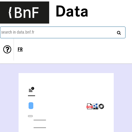
Data
search in data.bnf.fr
FR