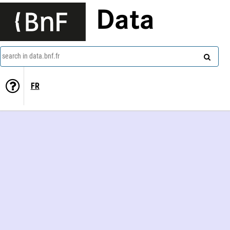
Data
search in data.bnf.fr
FR