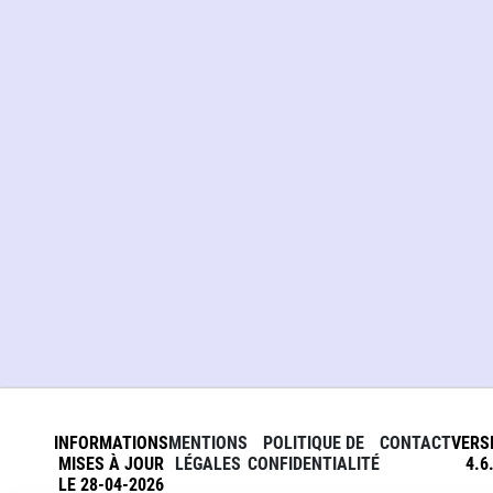
INFORMATIONS
MENTIONS
POLITIQUE DE
CONTACT
VERS
MISES À JOUR
LÉGALES
CONFIDENTIALITÉ
4.6
LE 28-04-2026