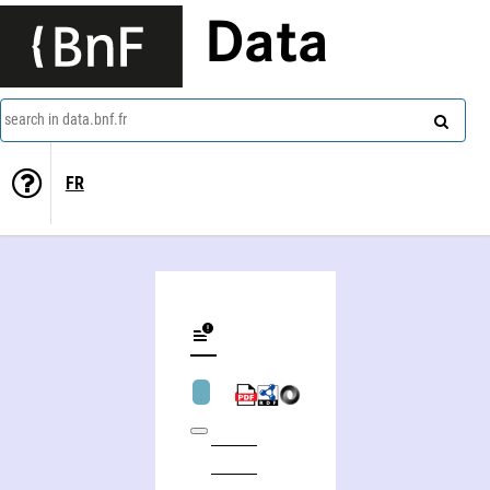
Data
search in data.bnf.fr
FR