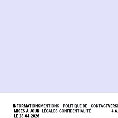
INFORMATIONS
MENTIONS
POLITIQUE DE
CONTACT
VERS
MISES À JOUR
LÉGALES
CONFIDENTIALITÉ
4.6
LE 28-04-2026