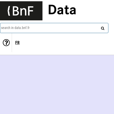
Data
search in data.bnf.fr
FR