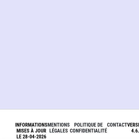
INFORMATIONS
MENTIONS
POLITIQUE DE
CONTACT
VERS
MISES À JOUR
LÉGALES
CONFIDENTIALITÉ
4.6
LE 28-04-2026