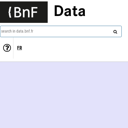
Data
search in data.bnf.fr
FR