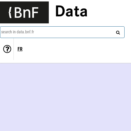
Data
search in data.bnf.fr
FR