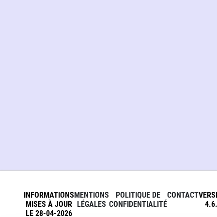
INFORMATIONS
MENTIONS
POLITIQUE DE
CONTACT
VERS
MISES À JOUR
LÉGALES
CONFIDENTIALITÉ
4.6
LE 28-04-2026