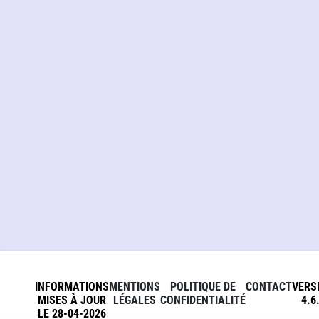
INFORMATIONS
MENTIONS
POLITIQUE DE
CONTACT
VERS
MISES À JOUR
LÉGALES
CONFIDENTIALITÉ
4.6
LE 28-04-2026