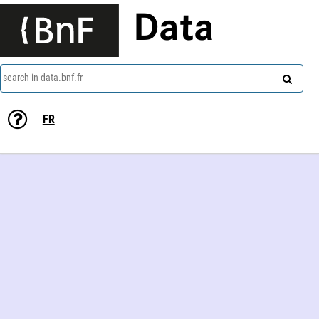
Data
search in data.bnf.fr
FR