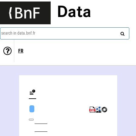
Data
search in data.bnf.fr
FR