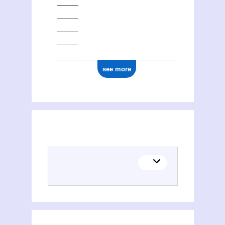
1977
see more