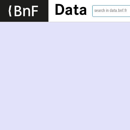
Data
search in data.bnf.fr