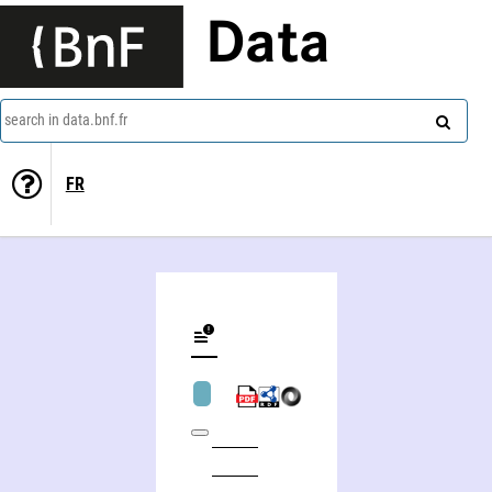
Data
search in data.bnf.fr
FR