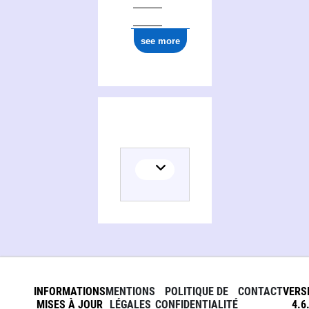
see more
INFORMATIONS
MENTIONS
POLITIQUE DE
CONTACT
VERS
MISES À JOUR
LÉGALES
CONFIDENTIALITÉ
4.6