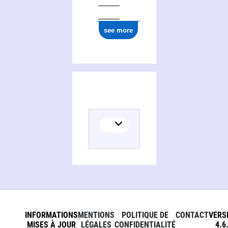
see more
INFORMATIONS
MENTIONS
POLITIQUE DE
CONTACT
VERS
MISES À JOUR
LÉGALES
CONFIDENTIALITÉ
4.6