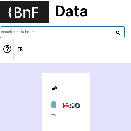
Data
search in data.bnf.fr
FR