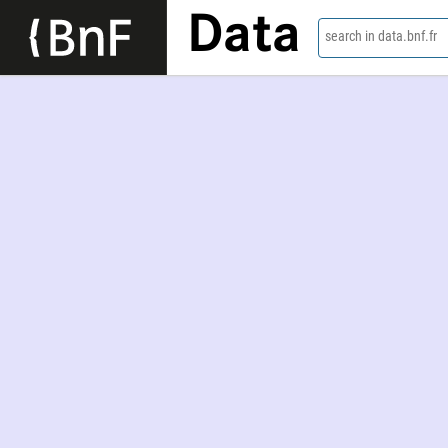
Data
search in data.bnf.fr