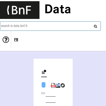
Data
search in data.bnf.fr
FR