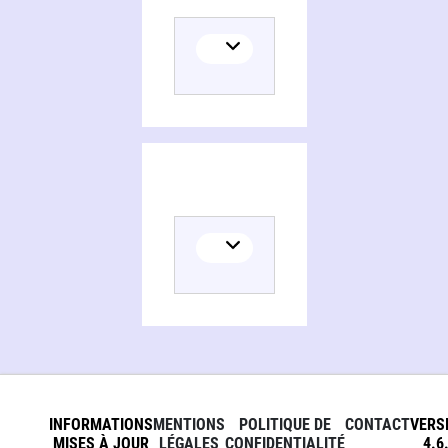
INFORMATIONS
MENTIONS
POLITIQUE DE
CONTACT
VERS
MISES À JOUR
LÉGALES
CONFIDENTIALITÉ
4.6