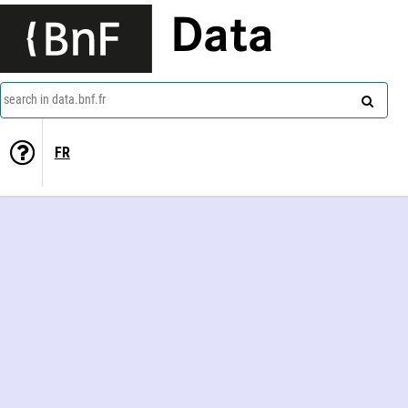
Data
search in data.bnf.fr
FR