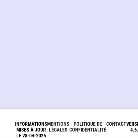
INFORMATIONS
MENTIONS
POLITIQUE DE
CONTACT
VERS
MISES À JOUR
LÉGALES
CONFIDENTIALITÉ
4.6
LE 28-04-2026