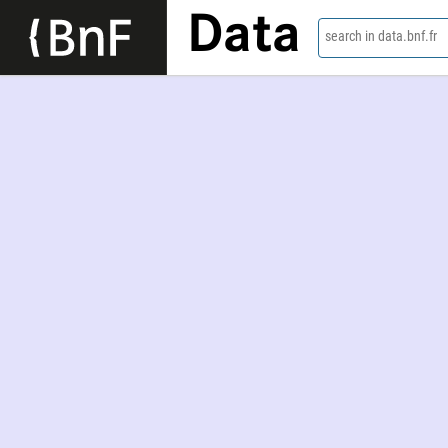
Data
search in data.bnf.fr