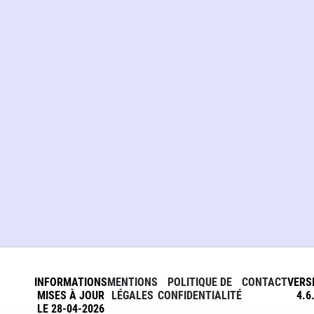
INFORMATIONS
MENTIONS
POLITIQUE DE
CONTACT
VERS
MISES À JOUR
LÉGALES
CONFIDENTIALITÉ
4.6
LE 28-04-2026