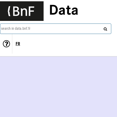
Data
search in data.bnf.fr
FR