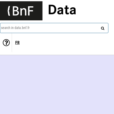
Data
search in data.bnf.fr
FR