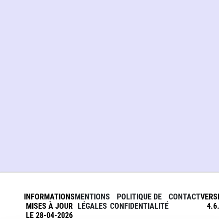
INFORMATIONS
MENTIONS
POLITIQUE DE
CONTACT
VERS
MISES À JOUR
LÉGALES
CONFIDENTIALITÉ
4.6
LE 28-04-2026