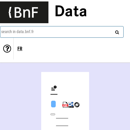
Data
search in data.bnf.fr
FR