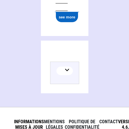
see more
INFORMATIONS
MENTIONS
POLITIQUE DE
CONTACT
VERS
MISES À JOUR
LÉGALES
CONFIDENTIALITÉ
4.6