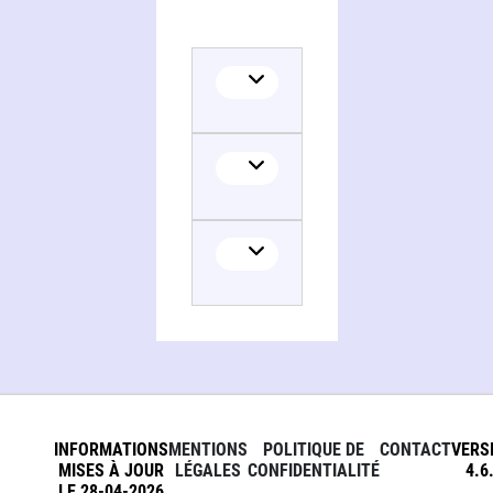
INFORMATIONS
MENTIONS
POLITIQUE DE
CONTACT
VERS
MISES À JOUR
LÉGALES
CONFIDENTIALITÉ
4.6
LE 28-04-2026