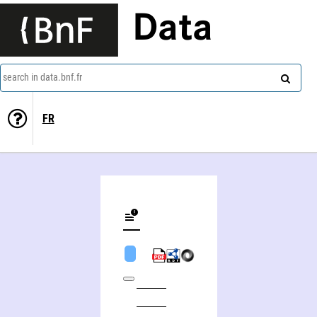
Data
search in data.bnf.fr
FR