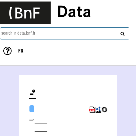
Data
search in data.bnf.fr
FR