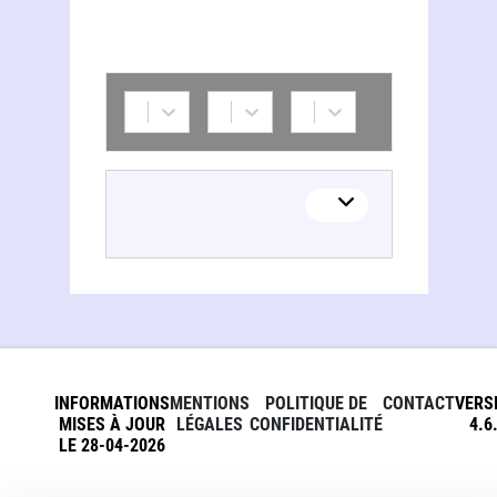
Carlachiara Perrone
INFORMATIONS
MENTIONS
POLITIQUE DE
CONTACT
VERS
MISES À JOUR
LÉGALES
CONFIDENTIALITÉ
4.6
LE 28-04-2026