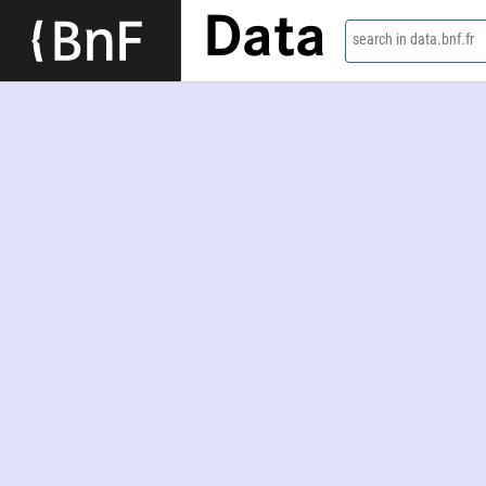
Data
search in data.bnf.fr