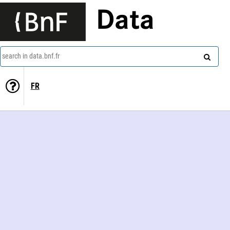
Data
search in data.bnf.fr
FR