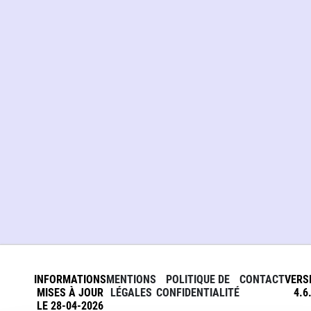
INFORMATIONS
MENTIONS
POLITIQUE DE
CONTACT
VERS
MISES À JOUR
LÉGALES
CONFIDENTIALITÉ
4.6
LE 28-04-2026