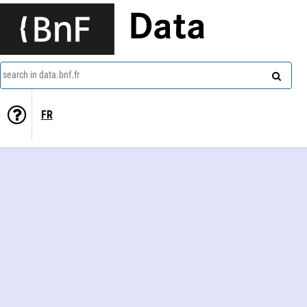
Data
search in data.bnf.fr
FR