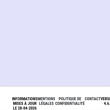
INFORMATIONS
MENTIONS
POLITIQUE DE
CONTACT
VERS
MISES À JOUR
LÉGALES
CONFIDENTIALITÉ
4.6
LE 28-04-2026