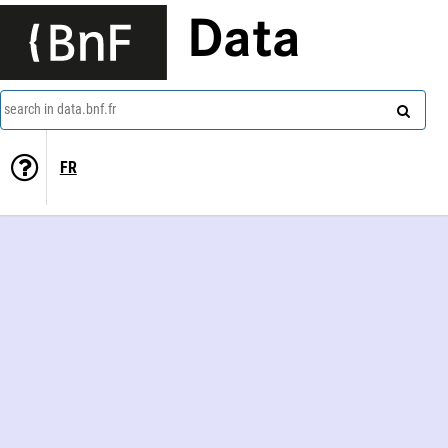
Data
search in data.bnf.fr
FR