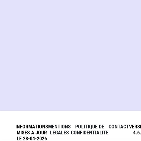
INFORMATIONS
MENTIONS
POLITIQUE DE
CONTACT
VERS
MISES À JOUR
LÉGALES
CONFIDENTIALITÉ
4.6
LE 28-04-2026