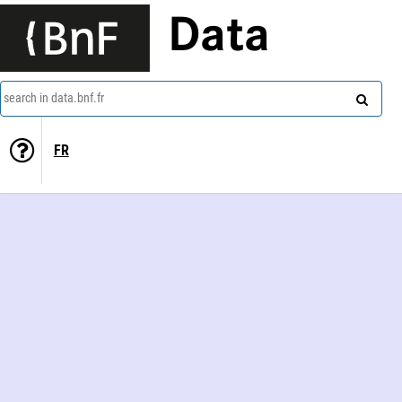
Data
search in data.bnf.fr
FR