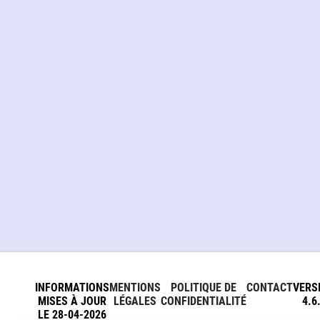
INFORMATIONS
MENTIONS
POLITIQUE DE
CONTACT
VERS
MISES À JOUR
LÉGALES
CONFIDENTIALITÉ
4.6
LE 28-04-2026