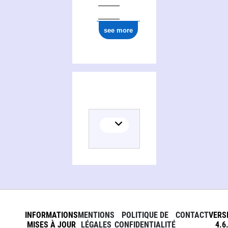
see more
INFORMATIONS
MENTIONS
POLITIQUE DE
CONTACT
VERS
MISES À JOUR
LÉGALES
CONFIDENTIALITÉ
4.6