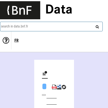
Data
search in data.bnf.fr
FR