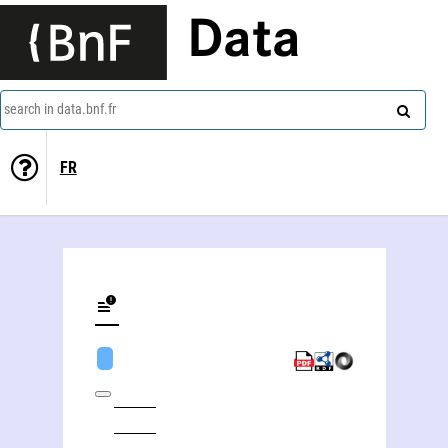
Data
search in data.bnf.fr
FR