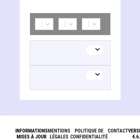
INFORMATIONS
MENTIONS
POLITIQUE DE
CONTACT
VERS
MISES À JOUR
LÉGALES
CONFIDENTIALITÉ
4.6