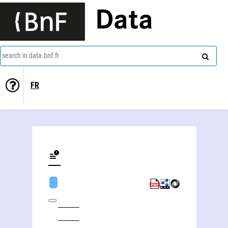
Data
search in data.bnf.fr
FR