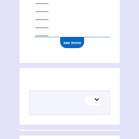
see more
(