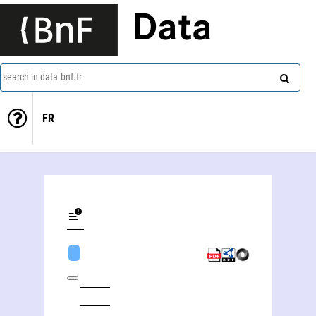
Data
search in data.bnf.fr
FR